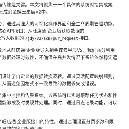
确传输是关键。本文将聚焦于一个具体的系统对接集成案
集成到金蝶云星辰V2中。
台，通过其强大的可视化操作界面和全生命周期管理功能，
心API接口：从旺店通·企业版获取数据的
2写入数据的
接口。
/jdy/v2/scm/pur_request
地从旺店通·企业版导入到金蝶云星辰V2，我们充分利用
了数据处理时效性，还确保在高并发情况下系统依然稳定运
们设计了自定义的数据转换逻辑。通过灵活配置映射规则，
，从而避免因格式不一致导致的数据丢失或错误。
了集中监控和告警系统。该系统可以实时跟踪任务状态和性
题能够被及时发现并处理。同时，通过日志记录功能，可以
了旺店通·企业版接口的特性。通过合理设置分页参数和限
多导致的接口超载问题。