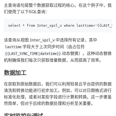
主查询语句是整个数据获取过程的核心。在这个例子中，我
们使用了以下SQL查询：
select * from Inter_spzl_v where lasttime>'{{LAST_SY
该查询从视图
中选择所有记录，其中
Inter_spzl_v
字段大于上次同步时间（由占位符
lasttime
动态替换）。这种动态替换
{{LAST_SYNC_TIME|datetime}}
机制确保我们每次只获取增量数据，从而提高了效率。
数据加工
在获取到原始数据后，我们可以利用轻易云平台提供的数据
清洗和转换功能进行初步加工。例如，可以对日期格式进行
标准化处理，或者对某些字段进行计算和转换。这一步骤虽
然简单，但对于后续的数据处理和分析至关重要。