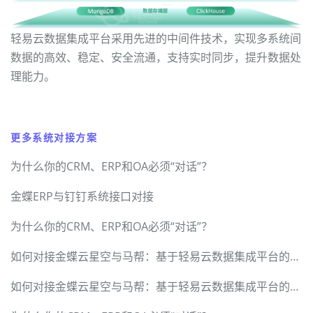
轻易云数据集成平台采用先进的中间件技术，实现多系统间
数据的高效、稳定、安全流通，支持实时同步，提升数据处
理能力。
更多系统对接方案
为什么你的CRM、ERP和OA必须“对话”？
金蝶ERP与钉钉系统接口对接
为什么你的CRM、ERP和OA必须“对话”？
如何对接金蝶云星空与马帮：基于轻易云数据集成平台的完整方案
如何对接金蝶云星空与马帮：基于轻易云数据集成平台的完整方案