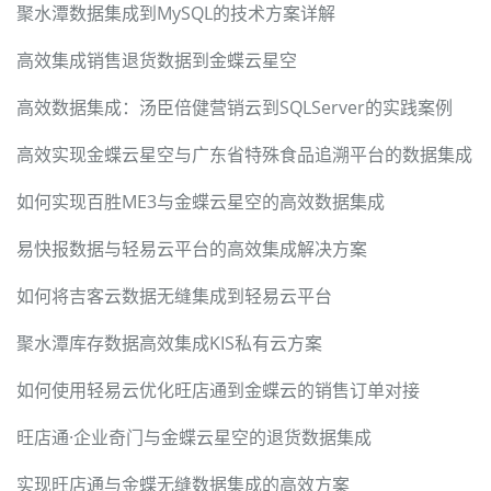
聚水潭数据集成到MySQL的技术方案详解
高效集成销售退货数据到金蝶云星空
高效数据集成：汤臣倍健营销云到SQLServer的实践案例
高效实现金蝶云星空与广东省特殊食品追溯平台的数据集成
如何实现百胜ME3与金蝶云星空的高效数据集成
易快报数据与轻易云平台的高效集成解决方案
如何将吉客云数据无缝集成到轻易云平台
聚水潭库存数据高效集成KIS私有云方案
如何使用轻易云优化旺店通到金蝶云的销售订单对接
旺店通·企业奇门与金蝶云星空的退货数据集成
实现旺店通与金蝶无缝数据集成的高效方案