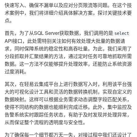
快速写入、确保不漏单以及应对分页限流等问题。在这个技
术案例中，我们将详细介绍具体解决方案，探讨关键技术要
点。
首先，为了从SQL Server获取数据，我们调用的是
select
API接口，此处需特别关注如何有效处理大批量的数据请
求，同时保障系统的稳定性和高吞吐量。为此，我们采用了
分段抓取并汇聚结果的方法，通过定时任务可靠地抓取所需
数据。这一方法不仅能够提升处理效率，还能防止系统资源
过度消耗。
其次，在轻易云集成平台上进行数据写入时，利用该平台强
大的可视化设计工具和灵活的数据转换机制，实现自定义的
数据映射。这样可以根据业务需求动态调整字段匹配关系，
使得不同结构的数据也能顺利完成迁移。此外，集中监控及
告警系统实时跟踪任务状态，有助于及时发现并处理异常，
从而保证整个流程的透明度与安全性。
为了确保每一个细节都万无一失，对接过程中我们还设计了