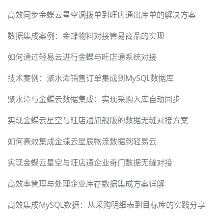
高效同步金蝶云星空调拨单到旺店通出库单的解决方案
数据集成案例：金蝶物料对接管易商品的实现
如何通过轻易云进行金蝶与旺店通系统对接
技术案例：聚水潭销售订单集成到MySQL数据库
聚水潭与金蝶云数据集成：实现采购入库自动同步
实现金蝶云星空与旺店通旗舰版的数据无缝对接方案
如何高效集成金蝶云星辰物流数据到轻易云
实现金蝶云星空与旺店通企业奇门数据无缝对接
高效率管理与处理企业库存数据集成方案详解
高效集成MySQL数据：从采购明细表到目标库的实践分享