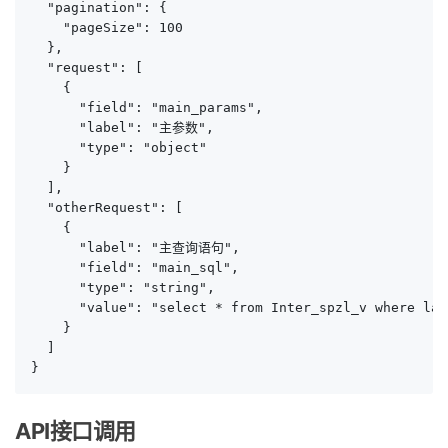
  "pagination": {

    "pageSize": 100

  },

  "request": [

    {

      "field": "main_params",

      "label": "主参数",

      "type": "object"

    }

  ],

  "otherRequest": [

    {

      "label": "主查询语句",

      "field": "main_sql",

      "type": "string",

      "value": "select * from Inter_spzl_v where las
    }

  ]

}
API接口调用