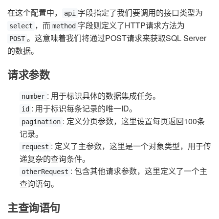
在这个配置中，
字段指定了我们要调用的接口类型为
api
，而
字段则定义了HTTP请求方法为
select
method
。这意味着我们将通过POST请求来获取SQL Server
POST
的数据。
请求参数
: 用于标识具体的数据集成任务。
number
: 用于标识每条记录的唯一ID。
id
: 定义分页参数，这里设置每页返回100条
pagination
记录。
: 定义了主参数，这里是一个对象类型，用于传
request
递复杂的查询条件。
: 包含其他请求参数，这里定义了一个主
otherRequest
查询语句。
主查询语句